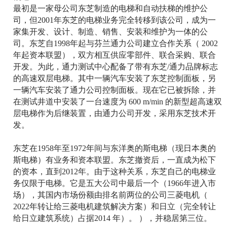
最初是一家母公司东芝制造的电梯和自动扶梯的维护公
司，但2001年东芝的电梯业务完全转移到该公司，成为一
家集开发、设计、制造、销售、安装和维护为一体的公
司。东芝自1998年起与芬兰通力公司建立合作关系（ 2002
年起资本联盟），双方相互供应零部件、联合采购、联合
开发。为此，通力测试中心配备了带有东芝/通力品牌标志
的高速双层电梯。其中一辆汽车安装了东芝控制面板，另
一辆汽车安装了通力公司控制面板。现在它已被拆除，并
在测试井道中安装了一台速度为 600 m/min 的新型超高速双
层电梯作为后继装置，由通力公司开发，采用东芝技术开
发。
东芝在1958年至1972年间与东洋奥的斯电梯（现日本奥的
斯电梯）有业务和资本联盟。东芝撤资后，一直成为松下
的资本，直到2012年。由于这种关系，东芝自己的电梯业
务仅限于电梯。它是五大公司中最后一个（1966年进入市
场），其国内市场份额由排名前两位的公司三菱电机（
2022年转让给三菱电机建筑解决方案）和日立（完全转让
给日立建筑系统）占据2014 年）。 ），并稳居第三位。